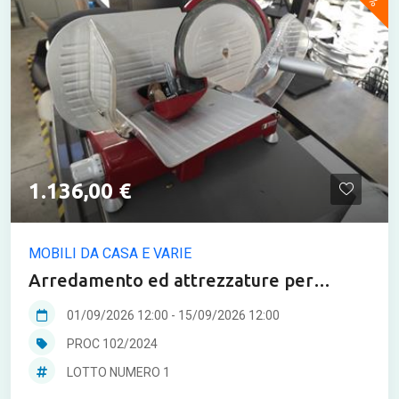
1.136,00 €
MOBILI DA CASA E VARIE
Arredamento ed attrezzature per
settore bar/ristorazione (da lotto 1 a 11,
01/09/2026 12:00
-
15/09/2026 12:00
21)
PROC 102/2024
LOTTO NUMERO 1