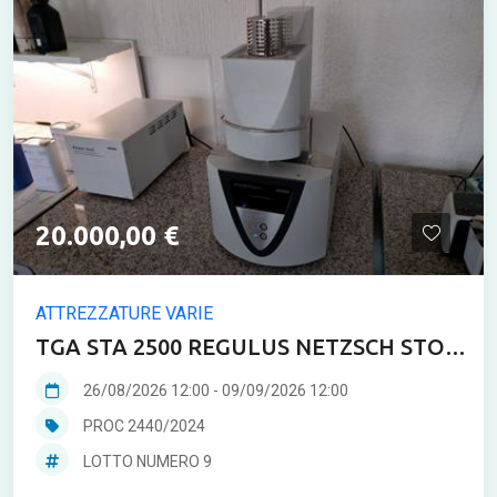
20.000,00 €
ATTREZZATURE VARIE
TGA STA 2500 REGULUS NETZSCH STO
296 con gruppo di continuità
26/08/2026 12:00
-
09/09/2026 12:00
PROC 2440/2024
LOTTO NUMERO 9