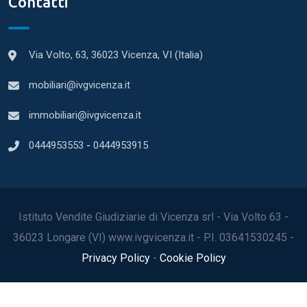
Contatti
Via Volto, 63, 36023 Vicenza, VI (Italia)
mobiliari@ivgvicenza.it
immobiliari@ivgvicenza.it
0444953553
-
0444953915
Istituto Vendite Giudiziarie di Vicenza srl - Via Volto 63 -
36023 Longare (VI) www.ivgvicenza.it - P.I. 03641530245 -
Privacy Policy
-
Cookie Policy
2022© Tutti i diritti riservati