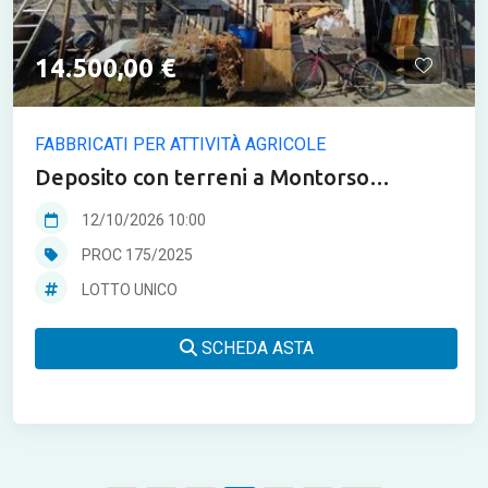
14.500,00 €
FABBRICATI PER ATTIVITÀ AGRICOLE
Deposito con terreni a Montorso
Vicentino in asta
12/10/2026 10:00
PROC 175/2025
LOTTO UNICO
SCHEDA ASTA