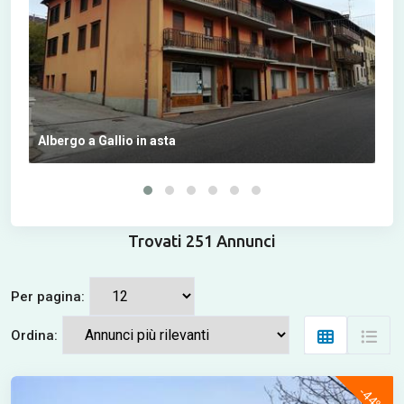
Albergo a Gallio in asta
App
Trovati 251 Annunci
Per pagina:
Ordina:
-44%