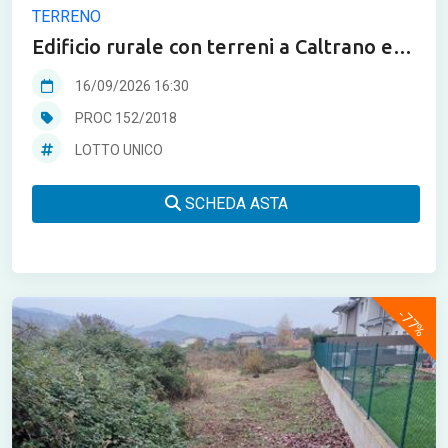
TERRENO
Edificio rurale con terreni a Caltrano e
Fara Vicentino in asta
16/09/2026 16:30
PROC 152/2018
LOTTO UNICO
SCHEDA ASTA
-77%