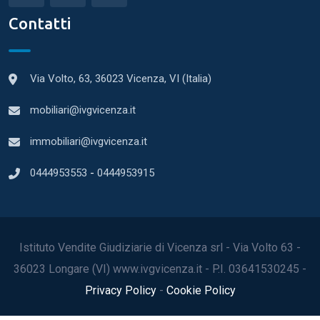
Contatti
Via Volto, 63, 36023 Vicenza, VI (Italia)
mobiliari@ivgvicenza.it
immobiliari@ivgvicenza.it
0444953553
-
0444953915
Istituto Vendite Giudiziarie di Vicenza srl - Via Volto 63 -
36023 Longare (VI) www.ivgvicenza.it - P.I. 03641530245 -
Privacy Policy
-
Cookie Policy