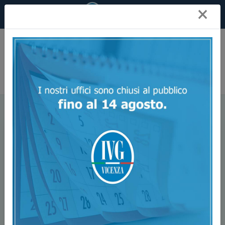
×
Ivg Vicenza
News
Cartier: l’espansione di Must verso un mercato più
ampio.