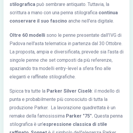
stilografica
può sembrare antiquato. Tuttavia, la
scrittura a mano con una penna stilografica
continua
conservare il suo fascino
anche nell'era digitale.
Oltre 60 modelli
sono le penne presentate dall'IVG di
Padova nell'asta telematica in partenza dal 30 Ottobre.
La proposta, ampia e diversificata, prevede sia l'asta di
singole penne che set composti da più referenze,
spaziando tra modelli entry-level a sfera fino alle
eleganti e raffinate stilografiche.
Spicca tra tutte la
Parker Silver Ciselè
: il modello di
punta e probabilmente più conosciuto di tutta la
produzione Parker. La lavorazione quadrettata è un
remake della famosissima
Parker "75".
Questa penna
stilografica è un'
espressione classica di stile
raffinato
,
Sonnet
è il simbolo dell'eleganza Parker