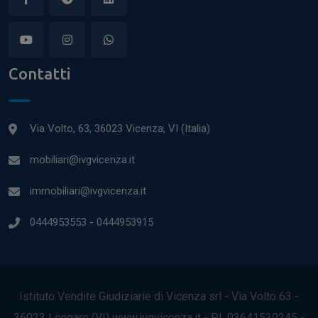
Contatti
Via Volto, 63, 36023 Vicenza, VI (Italia)
mobiliari@ivgvicenza.it
immobiliari@ivgvicenza.it
0444953553
-
0444953915
Istituto Vendite Giudiziarie di Vicenza srl - Via Volto 63 -
36023 Longare (VI) www.ivgvicenza.it - P.I. 03641530245 -