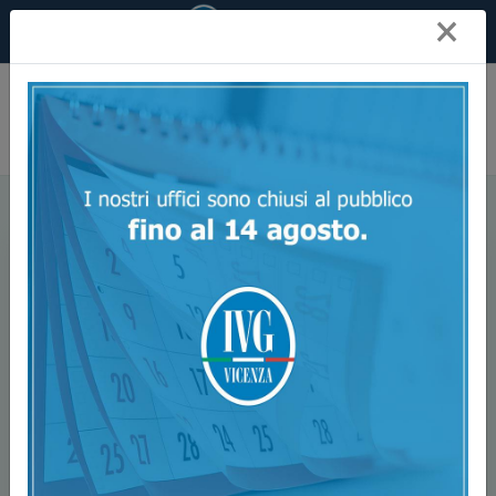
×
Ivg Vicenza
News
Qual è la differenza tra prezzo base e offerta minima?