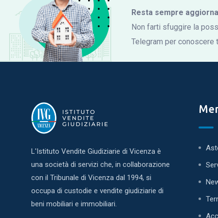
Resta sempre aggiornato
Non farti sfuggire la possi
Telegram per conoscere tu
Me
Ast
L'Istituto Vendite Giudiziarie di Vicenza è
una società di servizi che, in collaborazione
Ser
con il Tribunale di Vicenza dal 1994, si
Ne
occupa di custodie e vendite giudiziarie di
Ter
beni mobiliari e immobiliari.
Acc