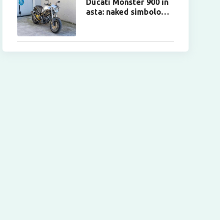
Ducati Monster 900 in
asta: naked simbolo
degli anni ’90.