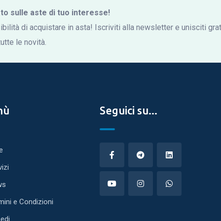
 sulle aste di tuo interesse!
bilità di acquistare in asta! Iscriviti alla newsletter e unisciti gr
tte le novità.
nù
Seguici su...
e
vizi
ws
mini e Condizioni
edi