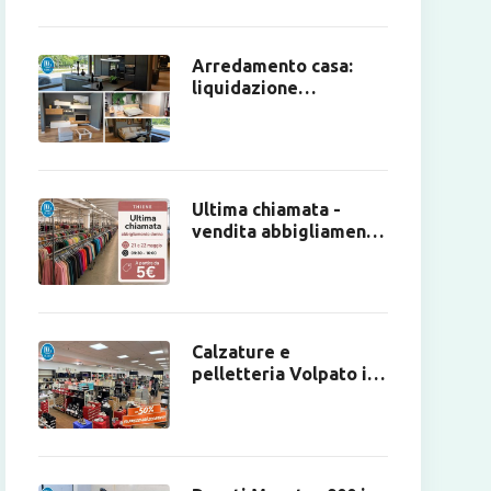
Arredamento casa:
liquidazione
giudiziale - IVG
Padova.
Ultima chiamata -
vendita abbigliamento
donna a Thiene.
Calzature e
pelletteria Volpato in
vendita a Bolzano
Vicentino.