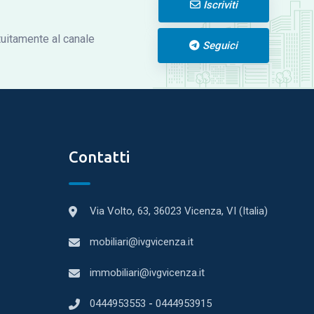
Iscriviti
atuitamente al canale
Seguici
Contatti
Via Volto, 63, 36023 Vicenza, VI (Italia)
mobiliari@ivgvicenza.it
immobiliari@ivgvicenza.it
0444953553
-
0444953915