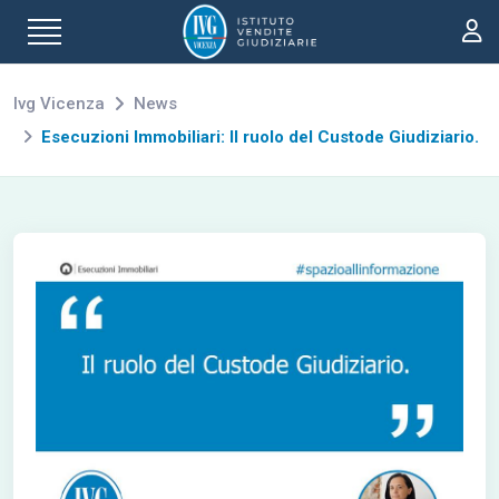
Ivg Vicenza
News
Esecuzioni Immobiliari: Il ruolo del Custode Giudiziario.