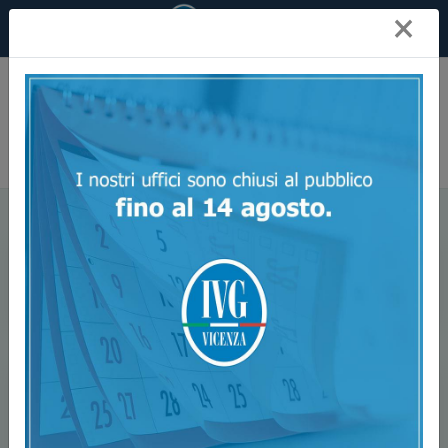
×
Ivg Vicenza
Aste Mobiliari
Macchinari-Utensili-Materie Prime
Attrezzature Varie
Filtra Annunci
Ultimi Annunci