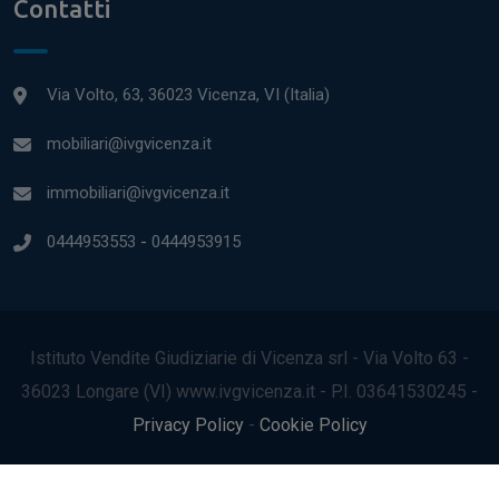
Contatti
Via Volto, 63, 36023 Vicenza, VI (Italia)
mobiliari@ivgvicenza.it
immobiliari@ivgvicenza.it
0444953553
-
0444953915
Istituto Vendite Giudiziarie di Vicenza srl - Via Volto 63 -
36023 Longare (VI) www.ivgvicenza.it - P.I. 03641530245 -
Privacy Policy
-
Cookie Policy
2022© Tutti i diritti riservati