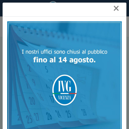
×
Ivg Vicenza
Aste
Filtra Annunci
Ultimi Annunci