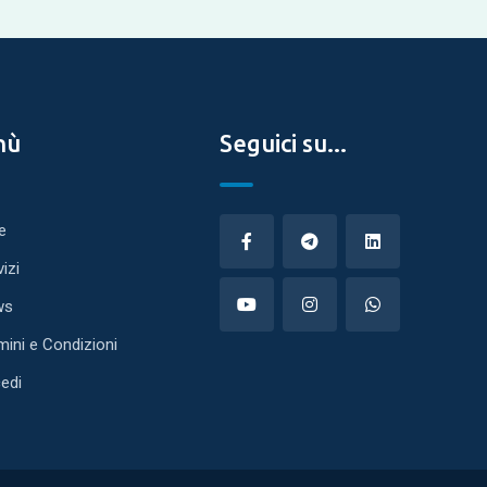
nù
Seguici su...
e
vizi
ws
mini e Condizioni
edi