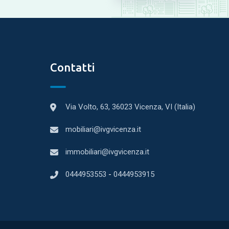
Contatti
Via Volto, 63, 36023 Vicenza, VI (Italia)
mobiliari@ivgvicenza.it
immobiliari@ivgvicenza.it
0444953553
-
0444953915