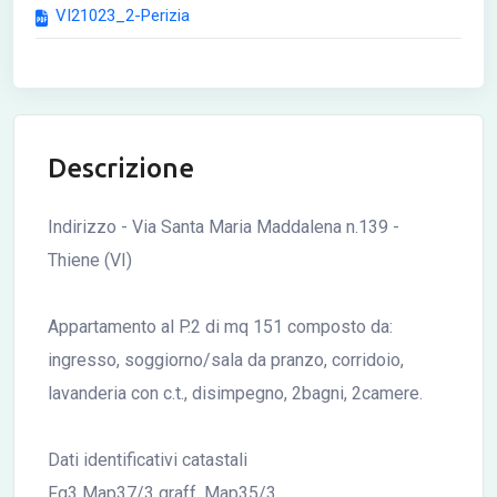
VI21023_2-Perizia
Descrizione
Indirizzo - Via Santa Maria Maddalena n.139 -
Thiene (VI)
Appartamento al P.2 di mq 151 composto da:
ingresso, soggiorno/sala da pranzo, corridoio,
lavanderia con c.t., disimpegno, 2bagni, 2camere.
Dati identificativi catastali
Fg3 Map37/3 graff. Map35/3