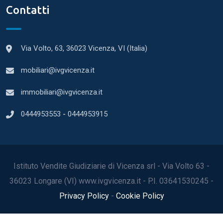
Contatti
Via Volto, 63, 36023 Vicenza, VI (Italia)
mobiliari@ivgvicenza.it
immobiliari@ivgvicenza.it
0444953553
-
0444953915
Istituto Vendite Giudiziarie di Vicenza srl - Via Volto 63 -
36023 Longare (VI) www.ivgvicenza.it - P.I. 03641530245 -
Privacy Policy
-
Cookie Policy
2022© Tutti i diritti riservati