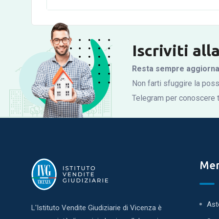
Iscriviti al
Resta sempre aggiornato
Non farti sfuggire la possi
Telegram per conoscere tu
Me
Ast
L'Istituto Vendite Giudiziarie di Vicenza è