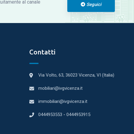
atuitamente al canale
Seguici
Contatti
Via Volto, 63, 36023 Vicenza, VI (Italia)
mobiliari@ivgvicenza.it
immobiliari@ivgvicenza.it
0444953553
-
0444953915