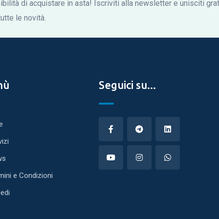
bilità di acquistare in asta! Iscriviti alla newsletter e unisciti gr
tte le novità.
nù
Seguici su...
e
vizi
ws
mini e Condizioni
edi