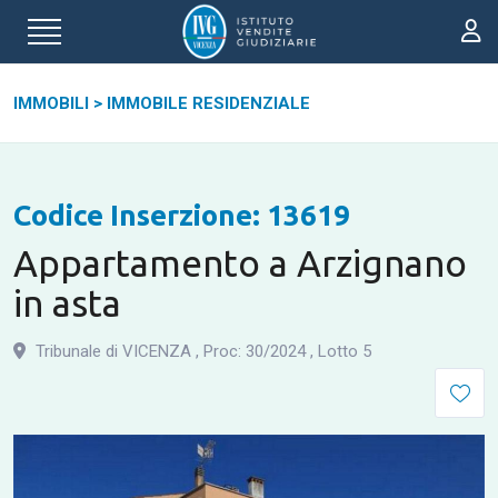
IMMOBILI
>
IMMOBILE RESIDENZIALE
Codice Inserzione: 13619
Appartamento a Arzignano
in asta
Tribunale di VICENZA
,
Proc: 30
/
2024
,
Lotto 5