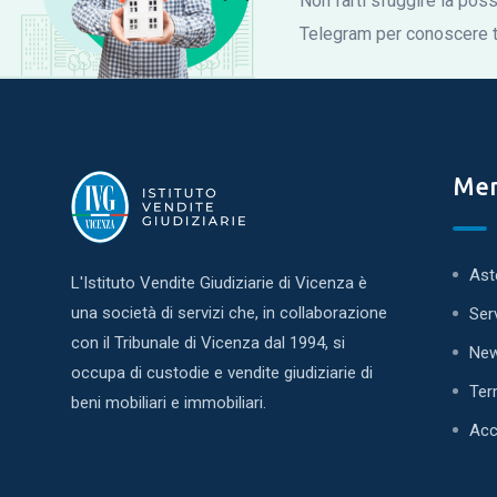
Non farti sfuggire la possi
Telegram per conoscere tu
Me
Ast
L'Istituto Vendite Giudiziarie di Vicenza è
una società di servizi che, in collaborazione
Ser
con il Tribunale di Vicenza dal 1994, si
Ne
occupa di custodie e vendite giudiziarie di
Ter
beni mobiliari e immobiliari.
Acc