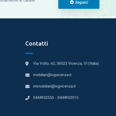
atuitamente al canale
Seguici
Contatti
Via Volto, 63, 36023 Vicenza, VI (Italia)
mobiliari@ivgvicenza.it
immobiliari@ivgvicenza.it
0444953553
-
0444953915