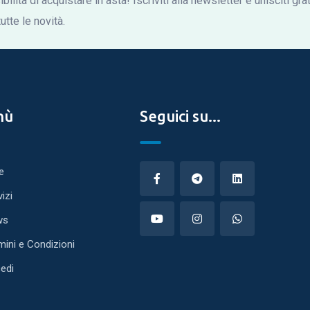
bilità di acquistare in asta! Iscriviti alla newsletter e unisciti gr
tte le novità.
nù
Seguici su...
e
vizi
ws
mini e Condizioni
edi