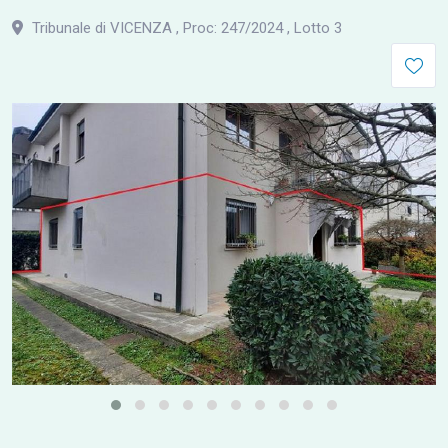
Tribunale di VICENZA
,
Proc: 247
/
2024
,
Lotto 3