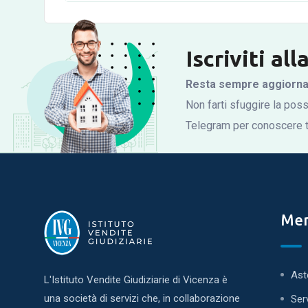
Iscriviti al
Resta sempre aggiornato
Non farti sfuggire la possi
Telegram per conoscere tu
Me
Ast
L'Istituto Vendite Giudiziarie di Vicenza è
una società di servizi che, in collaborazione
Ser