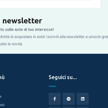
la newsletter
 sulle aste di tuo interesse!
bilità di acquistare in asta! Iscriviti alla newsletter e unisciti gr
tte le novità.
nù
Seguici su...
e
vizi