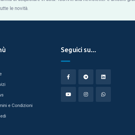
tte le novità.
nù
Seguici su...
e
vizi
ws
mini e Condizioni
edi