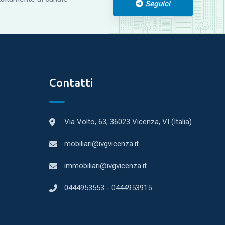
Seguici
Contatti
Via Volto, 63, 36023 Vicenza, VI (Italia)
mobiliari@ivgvicenza.it
immobiliari@ivgvicenza.it
0444953553
-
0444953915