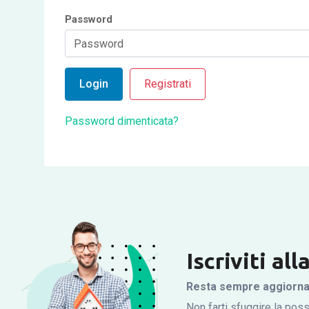
Password
Login
Registrati
Password dimenticata?
Iscriviti al
Resta sempre aggiornato
Non farti sfuggire la possi