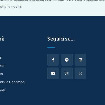
tte le novità.
nù
Seguici su...
e
vizi
ws
mini e Condizioni
edi