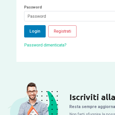
Password
Login
Registrati
Password dimenticata?
Iscriviti al
Resta sempre aggiornato
Non farti sfuggire la possi