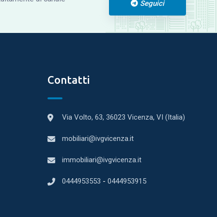
Seguici
Contatti
Via Volto, 63, 36023 Vicenza, VI (Italia)
mobiliari@ivgvicenza.it
immobiliari@ivgvicenza.it
0444953553
-
0444953915