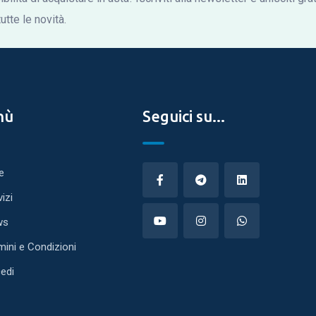
tte le novità.
nù
Seguici su...
e
vizi
ws
mini e Condizioni
edi