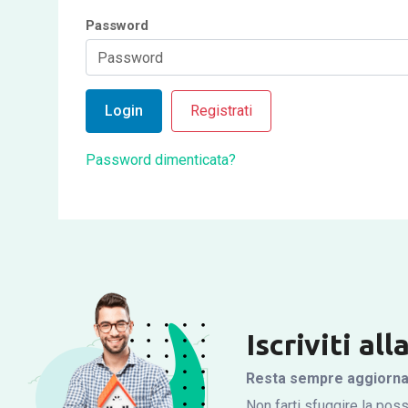
Password
Login
Registrati
Password dimenticata?
Iscriviti al
Resta sempre aggiornato
Non farti sfuggire la possi