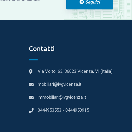
Seguici
Contatti
Via Volto, 63, 36023 Vicenza, VI (Italia)
mobiliari@ivgvicenza.it
immobiliari@ivgvicenza.it
0444953553
-
0444953915